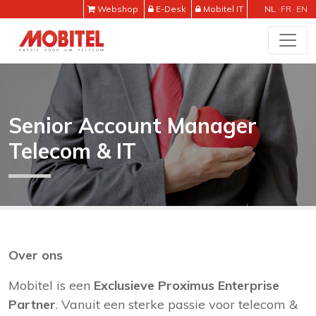
Webshop
E-Desk
Mobitel IT
NL
FR
EN
Senior Account Manager
Telecom & IT
Over ons
Mobitel is een
Exclusieve Proximus Enterprise
Partner
. Vanuit een sterke passie voor telecom &