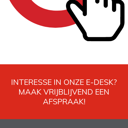
INTERESSE IN ONZE E-DESK?
MAAK VRIJBLIJVEND EEN
AFSPRAAK!