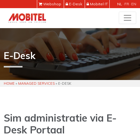
Webshop
E-Desk
Mobitel IT
NL
FR
EN
E-Desk
HOME
»
MANAGED SERVICES
»
E-DESK
Sim administratie via E-
Desk Portaal