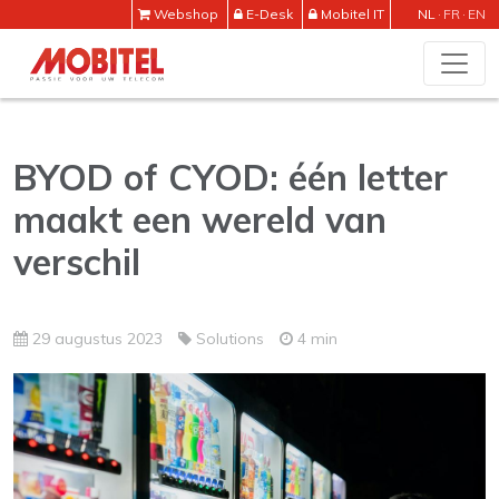
Webshop
E-Desk
Mobitel IT
NL
FR
EN
BYOD of CYOD: één letter
maakt een wereld van
verschil
29 augustus 2023
Solutions
4 min