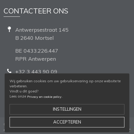
CONTACTEER ONS
Antwerpsestraat 145
B 2640 Mortsel
BE 0433.226.447
RPR Antwerpen
+32 3 443 90 09
Wij gebruiken cookies om uw gebruikservaring op onze website te
Volg ons
verbeteren.
Vindt u dit goed?
Lees onze
.
Privacy en cookie policy
INSTELLINGEN
ACCEPTEREN
© 2026 Mobitel BV -
Verkoop en leveringsvoorwaarden
-
Privacy &
cookiebeleid