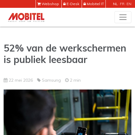
Webshop
E-Desk
Mobitel IT
NL
FR
EN
52% van de werkschermen
is publiek leesbaar
22 mei 2026
Samsung
2 min