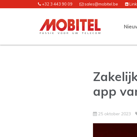
+32 3 443 90 09
sales@mobitel.be
Lin
Nieu
Zakelij
app va
25 oktober 2023