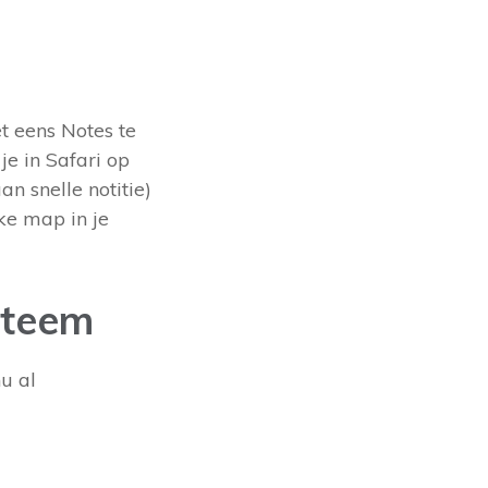
et eens Notes te
je in Safari op
n snelle notitie)
jke map in je
steem
nu al