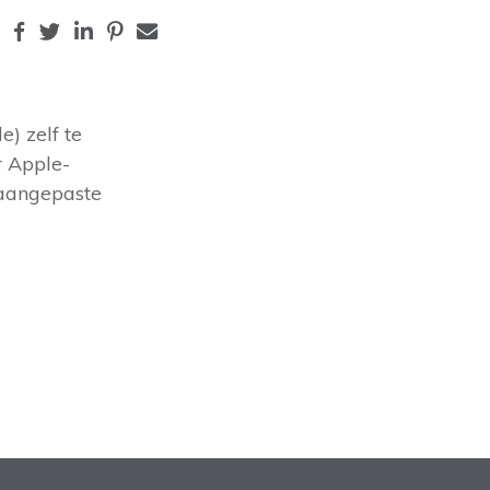
) zelf te
r Apple-
 aangepaste