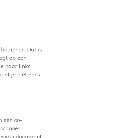
bedienen. Dat is
eegt op een
je naar links
oet je niet eens
n een co-
 scanner
fysiek) document