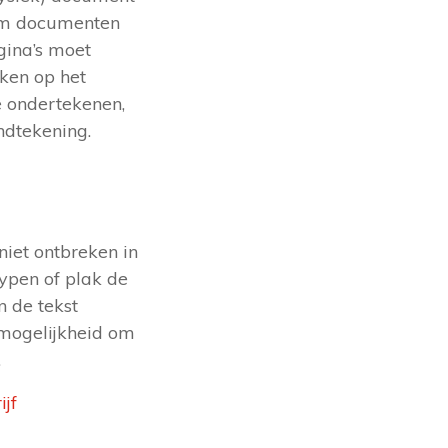
 om documenten
gina’s moet
aken op het
 ondertekenen,
ndtekening.
niet ontbreken in
ypen of plak de
n de tekst
 mogelijkheid om
.
jf