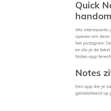
Quick No
handom
Iets interessants
openen om deze in
het pictogram Del
en sla je de teks
Notes-app terecht
Notes zi
Een app die je za
geïnstalleerd op 