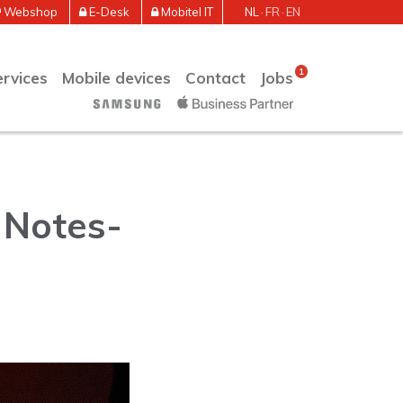
Webshop
E-Desk
Mobitel IT
NL
FR
EN
1
rvices
Mobile devices
Contact
Jobs
e Notes-