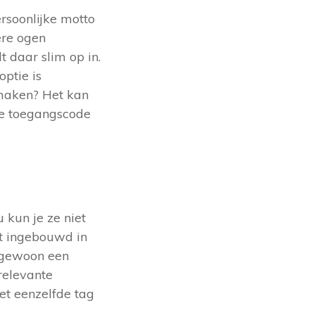
ersoonlijke motto
dere ogen
 daar slim op in.
ptie is
 maken? Het kan
 de toegangscode
 kun je ze niet
it ingebouwd in
e gewoon een
relevante
met eenzelfde tag