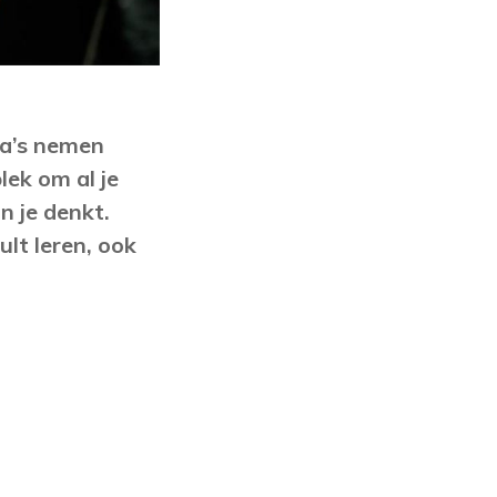
ta’s nemen
lek om al je
n je denkt.
ult leren, ook