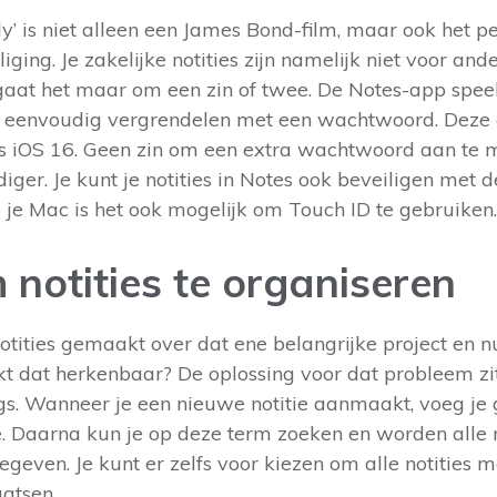
ly’ is niet alleen een James Bond-film, maar ook het p
liging. Je zakelijke notities zijn namelijk niet voor an
gaat het maar om een zin of twee. De Notes-app speelt
ies eenvoudig vergrendelen met een wachtwoord. Deze o
s iOS 16. Geen zin om een extra wachtwoord aan te
iger. Je kunt je notities in Notes ook beveiligen met
 je Mac is het ook mogelijk om Touch ID te gebruiken.
notities te organiseren
notities gemaakt over dat ene belangrijke project en nu
nkt dat herkenbaar? De oplossing voor dat probleem z
gs. Wanneer je een nieuwe notitie aanmaakt, voeg j
oe. Daarna kun je op deze term zoeken en worden alle 
geven. Je kunt er zelfs voor kiezen om alle notities 
aatsen.