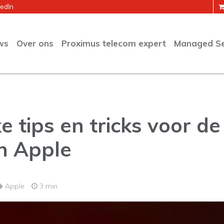
kedIn
ws
Over ons
Proximus telecom expert
Managed Se
ke tips en tricks voor d
n Apple
Apple
3 min