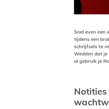
Snel even een i
tijdens een bra
schrijfsels te 
Wedden dat je i
al gebruik je N
Notitie
wachtw