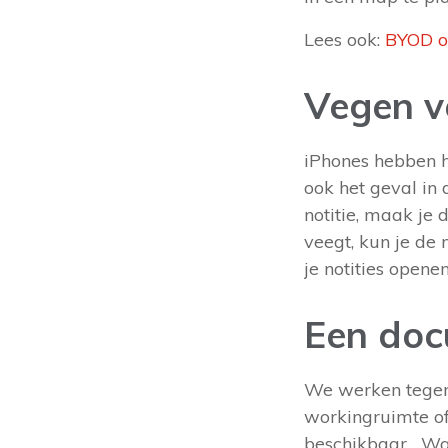
Lees ook:
BYOD of
Vegen v
iPhones hebben h
ook het geval in
notitie, maak je 
veegt, kun je de 
je notities opene
Een doc
We werken tegenw
workingruimte of
beschikbaar... Wa