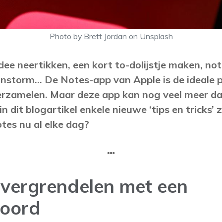
Photo by Brett Jordan on Unsplash
dee neertikken, een kort to-dolijstje maken, no
instorm... De Notes-app van Apple is de ideale p
verzamelen. Maar deze app kan nog veel meer da
n dit blogartikel enkele nieuwe ‘tips en tricks’ z
otes nu al elke dag?
s vergrendelen met een
oord