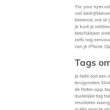
‘For your eyes on
van bedrijfsbevei
bestemd, ook al 
Je kunt je notit
beschikbaar sind
zelfs nog eenvoud
van je iPhone. Op
Tags om 
Je hebt ooit een 
terugvinden. Kli
de Notes-app: ta
duidelijke tag t
resultaten weerge
in één map te pl