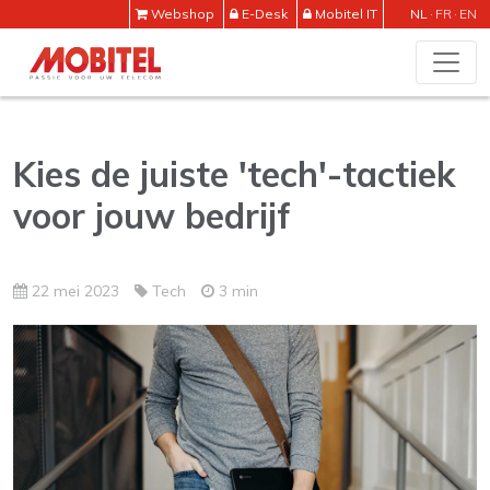
Webshop
E-Desk
Mobitel IT
NL
FR
EN
Kies de juiste 'tech'-tactiek
voor jouw bedrijf
22 mei 2023
Tech
3 min