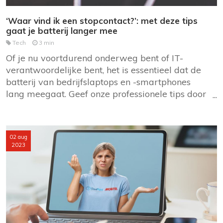
‘Waar vind ik een stopcontact?’: met deze tips
gaat je batterij langer mee
Tech
3 min
Of je nu voortdurend onderweg bent of IT-
verantwoordelijke bent, het is essentieel dat de
batterij van bedrijfslaptops en -smartphones
lang meegaat. Geef onze professionele tips door
aan je gebruikers, zodat ze hun apparaten
langer kunnen gebruiken voordat ze ze moeten
opladen. Zo blijven ze altijd en overal verbonden.
02 aug
2023