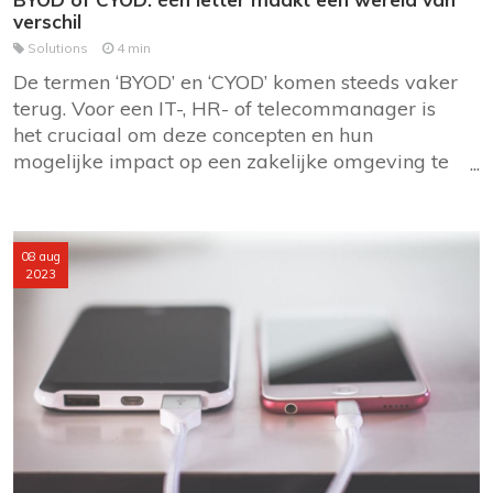
verschil
Solutions
4 min
De termen ‘BYOD’ en ‘CYOD’ komen steeds vaker
terug. Voor een IT-, HR- of telecommanager is
het cruciaal om deze concepten en hun
mogelijke impact op een zakelijke omgeving te
begrijpen. In dit artikel gaan we dieper in op
BYOD (Bring Your Own Device) en CYOD (Choose
Your Own Device) om je te helpen
08 aug
weloverwogen beslissingen te nemen.
2023