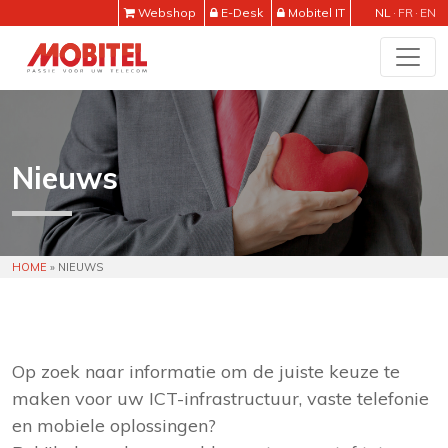
Webshop
E-Desk
Mobitel IT
NL
FR
EN
Nieuws
HOME
»
NIEUWS
Op zoek naar informatie om de juiste keuze te
maken voor uw ICT-infrastructuur, vaste telefonie
en mobiele oplossingen?