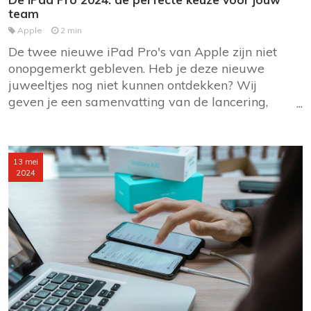
team
Apple
2 min
De twee nieuwe iPad Pro's van Apple zijn niet
onopgemerkt gebleven. Heb je deze nieuwe
juweeltjes nog niet kunnen ontdekken? Wij
geven je een samenvatting van de lancering,
met als belangrijkste kernwoorden ultradun
ontwerp, nieuw OLED-scherm en nieuwe M4-
chip. Lees je mee?
13 mei
2024