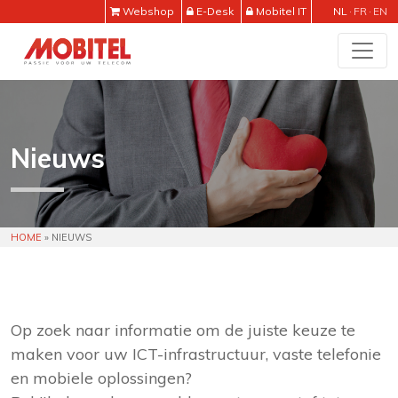
Webshop
E-Desk
Mobitel IT
NL
FR
EN
Nieuws
HOME
»
NIEUWS
Op zoek naar informatie om de juiste keuze te
maken voor uw ICT-infrastructuur, vaste telefonie
en mobiele oplossingen?