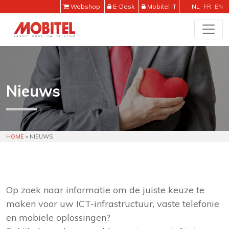
Webshop
E-Desk
Mobitel IT
NL
FR
EN
Nieuws
HOME
»
NIEUWS
Op zoek naar informatie om de juiste keuze te
maken voor uw ICT-infrastructuur, vaste telefonie
en mobiele oplossingen?