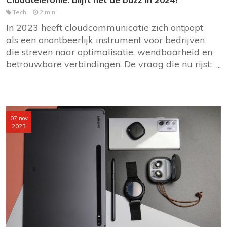
Tech
2 min
In 2023 heeft cloudcommunicatie zich ontpopt
als een onontbeerlijk instrument voor bedrijven
die streven naar optimalisatie, wendbaarheid en
betrouwbare verbindingen. De vraag die nu rijst:
durf jij de sprong te wagen in 2024? In dit
artikel gaan we dieper in op de pluspunten van
cloudtelefonie en verkennen we de
mogelijkheden voor bedrijven die vooruit willen.
07 nov
2023