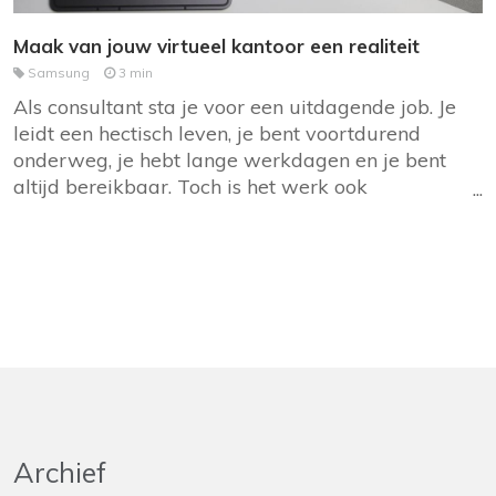
Maak van jouw virtueel kantoor een realiteit
Samsung
3 min
Als consultant sta je voor een uitdagende job. Je
leidt een hectisch leven, je bent voortdurend
onderweg, je hebt lange werkdagen en je bent
altijd bereikbaar. Toch is het werk ook
buitengewoon afwisselend. Je bent voortdurend
betrokken bij verschillende projecten voor
diverse bedrijven, op uiteenlopende locaties.
Deze diversiteit brengt echter ook
technologische uitdagingen met zich mee. Laten
we dieper ingaan op deze uitdagingen en
mogelijke oplossingen.
Archief