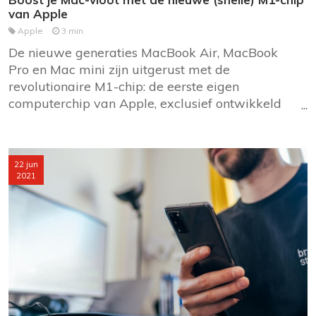
van Apple
Apple
3 min
De nieuwe generaties MacBook Air, MacBook
Pro en Mac mini zijn uitgerust met de
revolutionaire M1-chip: de eerste eigen
computerchip van Apple, exclusief ontwikkeld
voor MacOS. Wat houdt die M1-chip nu in, wat
kan je ermee doen en wat ben je ermee als
zakelijke gebruiker? Ontdek het in dit artikel.
22 jun
2021