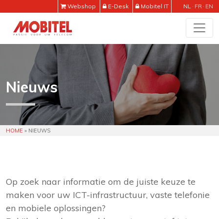
Webshop
E-Desk
Mobitel IT
NL
FR
EN
Nieuws
HOME
»
NIEUWS
Op zoek naar informatie om de juiste keuze te
maken voor uw ICT-infrastructuur, vaste telefonie
en mobiele oplossingen?