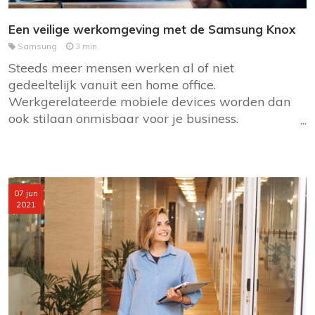
Een veilige werkomgeving met de Samsung Knox
Samsung
3 min
Steeds meer mensen werken al of niet
gedeeltelijk vanuit een home office.
Werkgerelateerde mobiele devices worden dan
ook stilaan onmisbaar voor je business.
Daarmee komt ook de beveiliging van deze
toestellen steeds meer bovenaan je agenda te
staan. Samsung Knox is de ideale oplossing voor
de beveiliging van mobiele Samsung devices.
07 jun
Ontdek waarom het onmisbaar is voor je
2021
business. Lees je even mee?