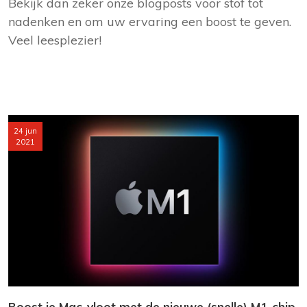
Bekijk dan zeker onze blogposts voor stof tot
nadenken en om uw ervaring een boost te geven.
Veel leesplezier!
24 jun
2021
Boost je Mac-vloot met de nieuwe (snelle) M1-chip