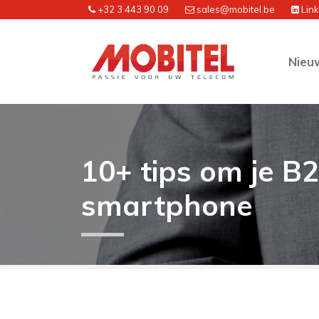
+32 3 443 90 09
sales@mobitel.be
Lin
Nieu
10+ tips om je B
smartphone