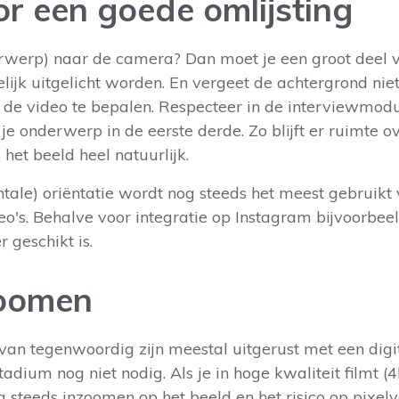
r een goede omlijsting
nderwerp) naar de camera? Dan moet je een groot deel
ijk uitgelicht worden. En vergeet de achtergrond niet
n de video te bepalen. Respecteer in de interviewmod
je onderwerp in de eerste derde. Zo blijft er ruimte ov
 het beeld heel natuurlijk.
tale) oriëntatie wordt nog steeds het meest gebruikt 
eo's. Behalve voor integratie op Instagram bijvoorbee
 geschikt is.
zoomen
an tegenwoordig zijn meestal uitgerust met een dig
stadium nog niet nodig. Als je in hoge kwaliteit filmt (4k
 steeds inzoomen op het beeld en het risico op pixel