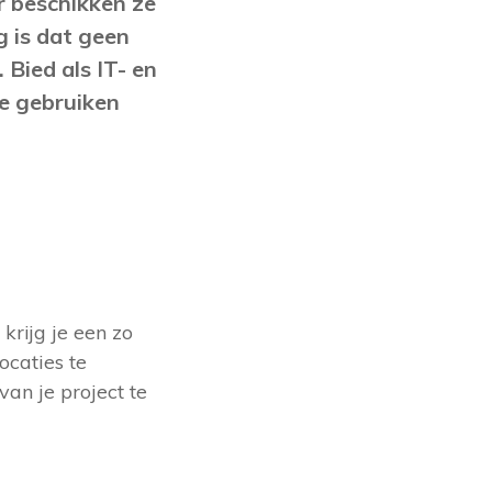
r beschikken ze
 is dat geen
 Bied als IT- en
e gebruiken
 krijg je een zo
ocaties te
n je project te