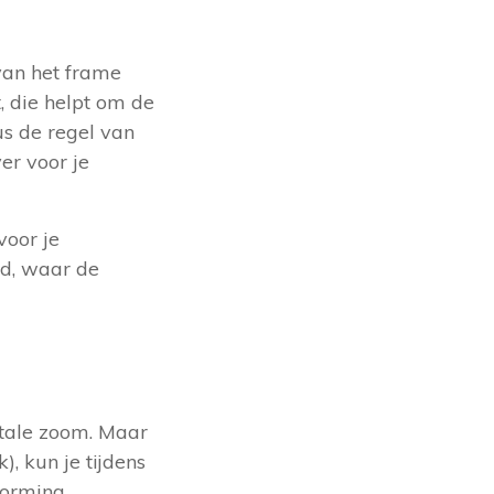
 van het frame
, die helpt om de
us de regel van
er voor je
voor je
ld, waar de
itale zoom. Maar
), kun je tijdens
vorming