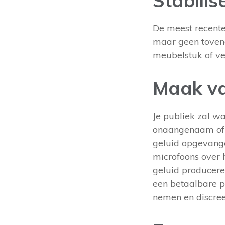
Stabilis
De meest recente
maar geen tovenaa
meubelstuk of ve
Maak van
Je publiek zal w
onaangenaam of o
geluid opgevange
microfoons over 
geluid produceren
een betaalbare pr
nemen en discree