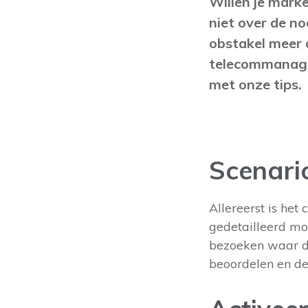
Willen je mark
niet over de n
obstakel meer d
telecommanager
met onze tips.
Scenario
Allereerst is het 
gedetailleerd mog
bezoeken waar d
beoordelen en de