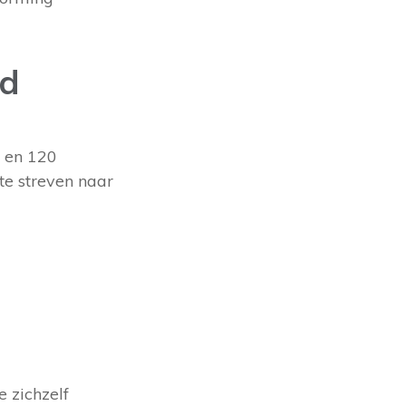
jd
0 en 120
te streven naar
 zichzelf