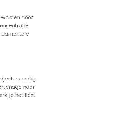
te worden door
oncentratie
fundamentele
ojectors nodig.
personage naar
k je het licht