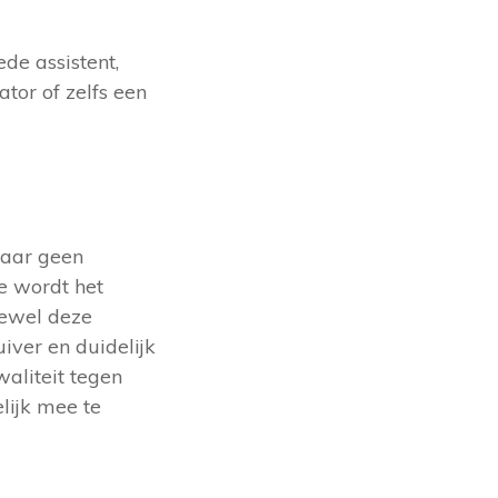
de assistent,
tor of zelfs een
Maar geen
e wordt het
oewel deze
iver en duidelijk
waliteit tegen
lijk mee te