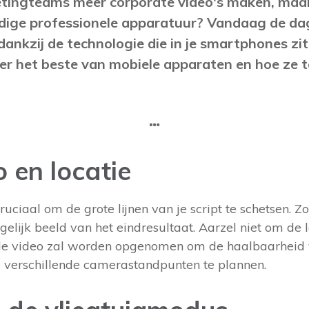
etingteams meer corporate video's maken, maa
odige professionele apparatuur? Vandaag de dag
ankzij de technologie die in je smartphones zit.
 het beste van mobiele apparaten en hoe ze t
 en locatie
cruciaal om de grote lijnen van je script te schetsen. Zo
elijk beeld van het eindresultaat. Aarzel niet om de l
e video zal worden opgenomen om de haalbaarheid va
 verschillende camerastandpunten te plannen.