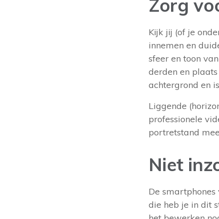
Zorg voo
Kijk jij (of je o
innemen en duidel
sfeer en toon va
derden en plaats 
achtergrond en is
Liggende (horizon
professionele vid
portretstand meer
Niet in
De smartphones v
die heb je in dit 
het bewerken nog