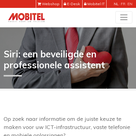
Webshop
E-Desk
Mobitel IT
NL
FR
EN
Siri: een beveiligde en
professionele assistent
Op zoek naar informatie om de juiste keuze te
maken voor uw ICT-infrastructuur, vaste telefonie
en mobiele oplossingen?